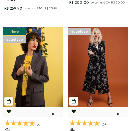
R$ 200,00
ou em até
10
x
R$ 20,00
R$ 259,90
ou em até
10
x
R$ 25,99
Novo
Esgotado
Esgotado
(7)
(3)