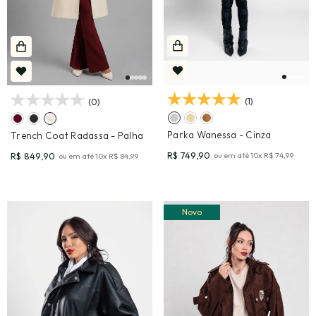
(1)
(0)
Parka Wanessa
- Cinza
Trench Coat Radassa
- Palha
R$ 749,90
R$ 849,90
ou em até
10
x
R$ 74,99
ou em até
10
x
R$ 84,99
Novo