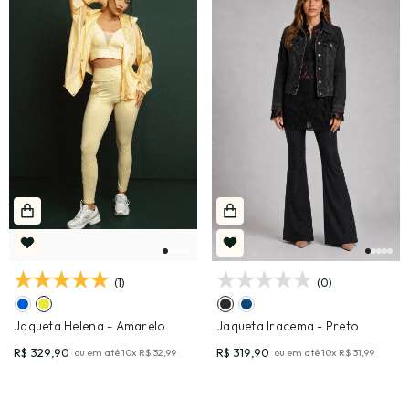
(1)
(0)
Jaqueta Helena
- Amarelo
Jaqueta Iracema
- Preto
R$ 329,90
R$ 319,90
ou em até
10
x
R$ 32,99
ou em até
10
x
R$ 31,99