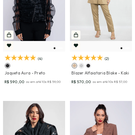
(4)
(2)
Jaqueta Aura
- Preto
Blazer Alfaiataria Blake
- Kaki
R$ 590,00
R$ 570,00
ou em até
10
x
R$ 59,00
ou em até
10
x
R$ 57,00