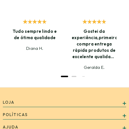
Tudo sempre lindo e
Gostei da
de ótima qualidade
experiência,primeira
compra entrega
Diana H.
rápida produtos de
excelente qualidade
amei já estou
Geralda E.
ansiosa para
próxima compra
LOJA
POLÍTICAS
AJUDA