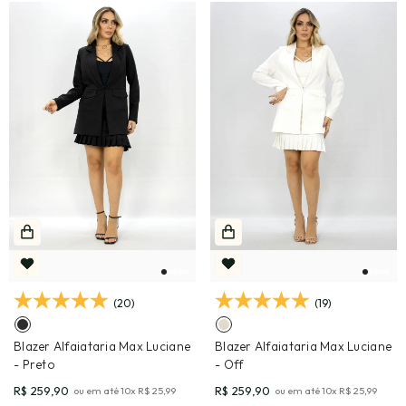
(20)
(19)
Blazer Alfaiataria Max Luciane
Blazer Alfaiataria Max Luciane
- Preto
- Off
R$ 259,90
R$ 259,90
ou em até
10
x
R$ 25,99
ou em até
10
x
R$ 25,99