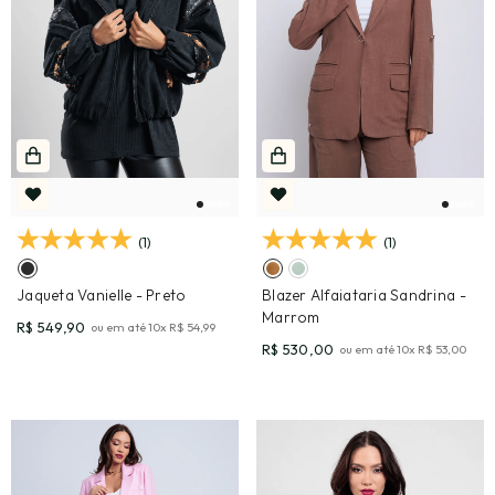
(1)
(1)
Jaqueta Vanielle
- Preto
Blazer Alfaiataria Sandrina
-
Marrom
R$ 549,90
ou em até
10
x
R$ 54,99
R$ 530,00
ou em até
10
x
R$ 53,00