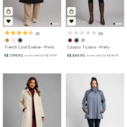
(2)
(0)
Trench Coat Evelise
- Preto
Casaco Ticiana
- Preto
R$ 1.199,90
R$ 849,90
ou em até
10
x
R$ 119,99
ou em até
10
x
R$ 84,99