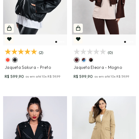
(2)
(0)
Jaqueta Sakura
- Preto
Jaqueta Eleora
- Mogno
R$ 599,90
R$ 599,90
ou em até
10
x
R$ 59,99
ou em até
10
x
R$ 59,99