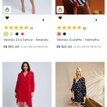
(7)
(5)
Vestido Zoe Sensia
- Amarelo
Vestido Giulietta
- Vermelho
R$ 390,00
R$ 320,00
ou em até
10
x
R$ 39,00
ou em até
10
x
R$ 32,00