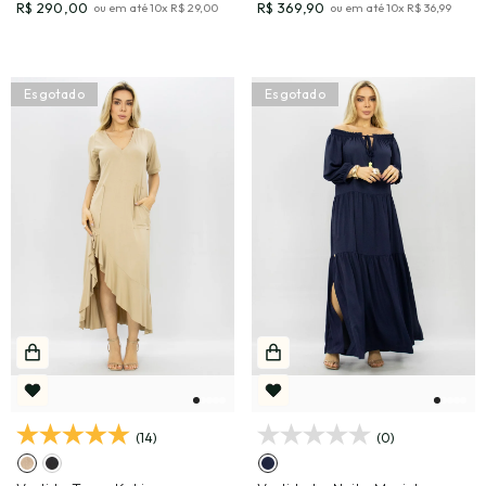
R$ 290,00
R$ 369,90
ou em até
10
x
R$ 29,00
ou em até
10
x
R$ 36,99
Esgotado
Esgotado
(14)
(0)