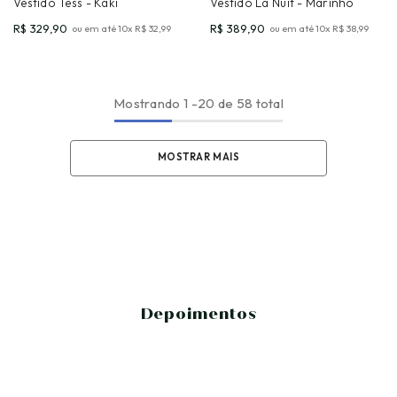
Vestido Tess
- Kaki
Vestido La Nuit
- Marinho
R$ 329,90
R$ 389,90
ou em até
10
x
R$ 32,99
ou em até
10
x
R$ 38,99
Mostrando
1
-
20
de 58 total
MOSTRAR MAIS
Depoimentos