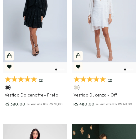
(2)
(2)
Vestido Dolcenotte
- Preto
Vestido Ducenza
- Off
R$ 380,00
R$ 480,00
ou em até
10
x
R$ 38,00
ou em até
10
x
R$ 48,00