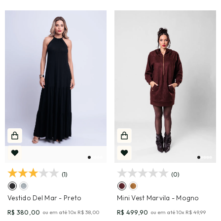
(1)
(0)
Vestido Del Mar
- Preto
Mini Vest Marvila
- Mogno
R$ 380,00
R$ 499,90
ou em até
10
x
R$ 38,00
ou em até
10
x
R$ 49,99