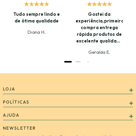
Tudo sempre lindo e
Gostei da
de ótima qualidade
experiência,primeira
compra entrega
Diana H.
rápida produtos de
excelente qualidade
amei já estou
Geralda E.
ansiosa para
próxima compra
LOJA
POLÍTICAS
AJUDA
NEWSLETTER