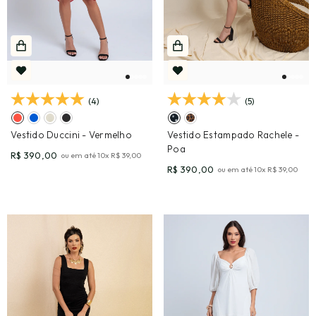
(4)
(5)
Vestido Duccini
- Vermelho
Vestido Estampado Rachele
-
Poa
R$ 390,00
ou em até
10
x
R$ 39,00
R$ 390,00
ou em até
10
x
R$ 39,00