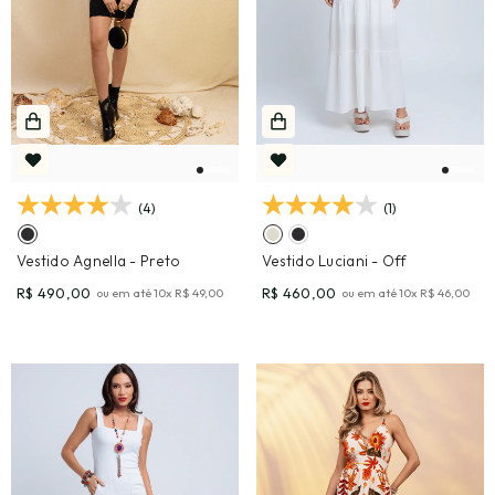
(4)
(1)
Vestido Agnella
- Preto
Vestido Luciani
- Off
R$ 490,00
R$ 460,00
ou em até
10
x
R$ 49,00
ou em até
10
x
R$ 46,00