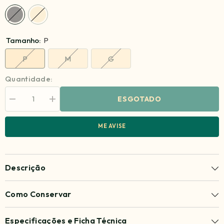
Tamanho:
P
P
M
G
Quantidade:
ESGOTADO
Diminuir
Aumentar
quantidade
quantidade
para
para
Bata
Bata
ME AVISE
Bellamy
Bellamy
Descrição
Como Conservar
Especificações e Ficha Técnica