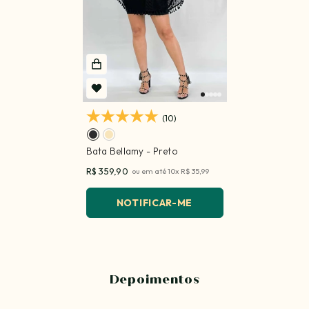
(10)
Bata Bellamy
- Preto
R$ 359,90
ou em até
10
x
R$ 35,99
NOTIFICAR-ME
Depoimentos