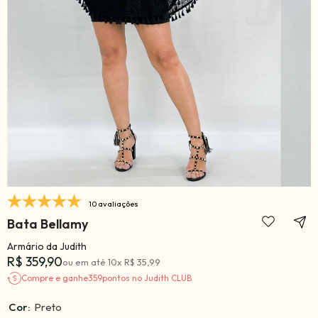
10 avaliações
Bata Bellamy
Armário da Judith
R$ 359,90
ou em até
10
x
R$ 35,99
Compre e ganhe
359
pontos no Judith CLUB
Cor:
Preto