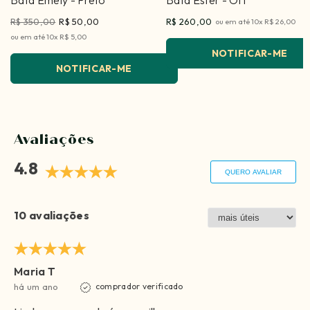
Bata Emely
- Preto
Bata Ester
- Off
R$ 350,00
R$ 50,00
R$ 260,00
ou em até
10
x
R$ 26,00
ou em até
10
x
R$ 5,00
NOTIFICAR-ME
NOTIFICAR-ME
Avaliações
4.8
QUERO AVALIAR
10 avaliações
Maria T
há um ano
comprador verificado