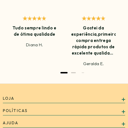
Tudo sempre lindo e
Gostei da
de ótima qualidade
experiência,primeira
compra entrega
Diana H.
rápida produtos de
excelente qualidade
amei já estou
Geralda E.
ansiosa para
próxima compra
LOJA
POLÍTICAS
AJUDA