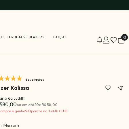
0
OS, JAQUETAS E BLAZERS
CALÇAS
0
i
8 avaliações
azer Kalissa
rio da Judith
 580,00
ou em até
10
x
R$ 58,00
ompre e ganhe
580
pontos no Judith CLUB
r:
Marrom