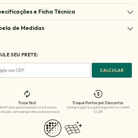
pecificações e Ficha Técnica
bela de Medidas
ULE SEU FRETE:
CALCULAR
Troca fácil
Troque Pontos por Descontos
té 07 dias para realizar sua troca ou
Compre agora e ganhe
pontos no Judith
olução, sem perguntas ou burocracia
CLUB