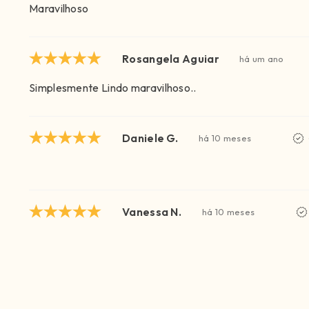
Maravilhoso
Rosangela Aguiar
há um ano
Simplesmente Lindo maravilhoso..
Daniele G.
há 10 meses
Vanessa N.
há 10 meses