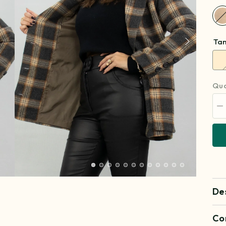
Ta
Qua
Di
qu
pa
Bl
Ka
De
Co