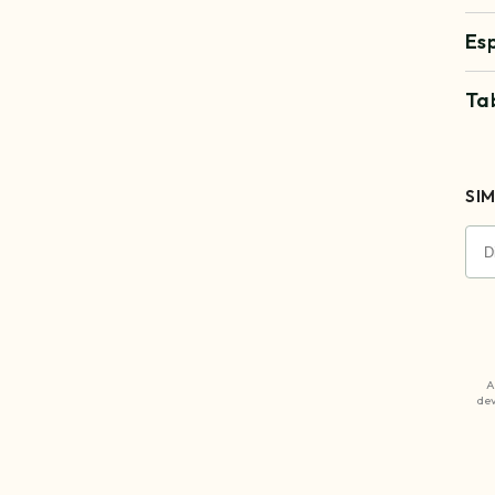
Es
Ta
SIM
A
dev