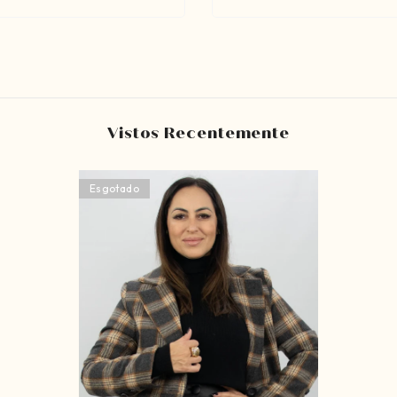
Vistos Recentemente
Esgotado