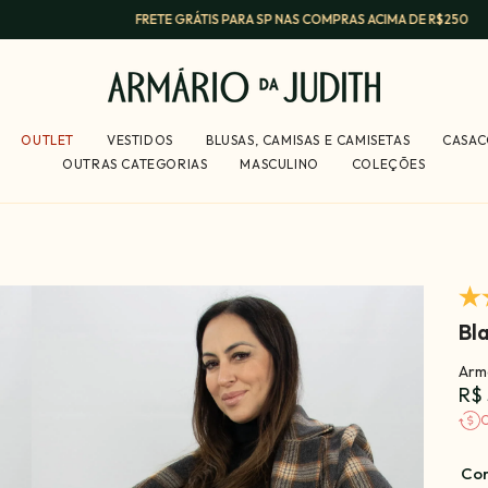
FRETE GRÁTIS PARA SP NAS COMPRAS ACIMA DE R$250
OUTLET
VESTIDOS
BLUSAS, CAMISAS E CAMISETAS
CASAC
OUTRAS CATEGORIAS
MASCULINO
COLEÇÕES
Bl
Armá
R$
C
Co