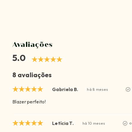
Avaliações
5.0
8 avaliações
Gabriela B.
há 8 meses
Blazer perfeito!
Letícia T.
há 10 meses
c