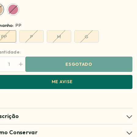
manho:
PP
PP
P
M
G
ntidade:
ESGOTADO
minuir
Aumentar
antidade
quantidade
ra
para
azer
Blazer
ME AVISE
lissa
Kalissa
scrição
mo Conservar