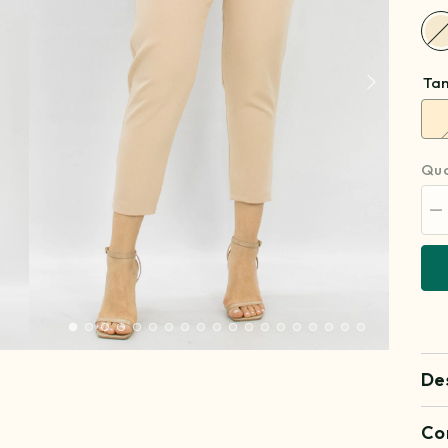
Ta
Qua
Di
qu
pa
C
Al
Ma
De
Co