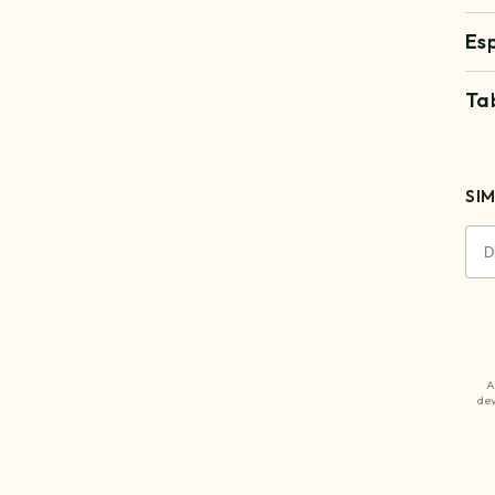
Es
Ta
SIM
A
dev