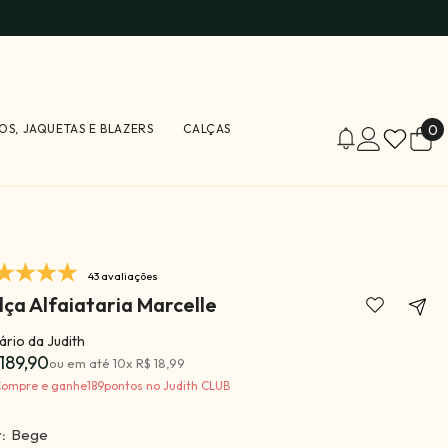
0
OS, JAQUETAS E BLAZERS
CALÇAS
0
i
43 avaliações
lça Alfaiataria Marcelle
rio da Judith
189,90
ou em até
10
x
R$ 18,99
ompre e ganhe
189
pontos no Judith CLUB
r:
Bege