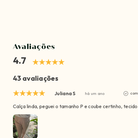
Avaliações
4.7
43 avaliações
Juliana S
há um ano
com
Calça linda, peguei o tamanho P e coube certinho, tecid