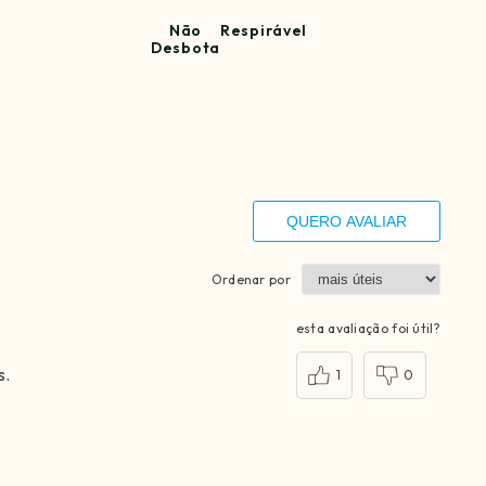
Não
Respirável
Desbota
QUERO AVALIAR
Ordenar por
esta avaliação foi útil?
s.
1
0