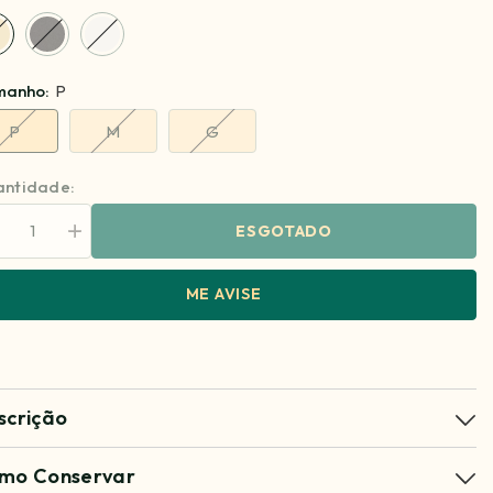
manho:
P
P
M
G
ntidade:
ESGOTADO
minuir
Aumentar
antidade
quantidade
ra
para
alça
Calça
ME AVISE
faiataria
Alfaiataria
rcelle
Marcelle
scrição
mo Conservar