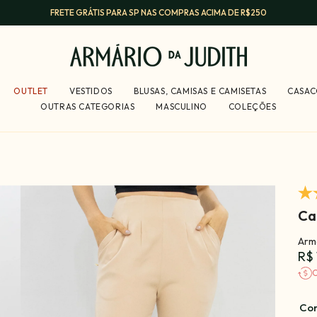
FRETE GRÁTIS PARA SP NAS COMPRAS ACIMA DE R$250
OUTLET
VESTIDOS
BLUSAS, CAMISAS E CAMISETAS
CASAC
OUTRAS CATEGORIAS
MASCULINO
COLEÇÕES
Ca
Armá
R$ 
C
Co