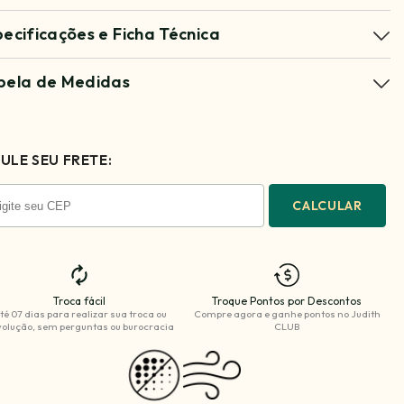
pecificações e Ficha Técnica
bela de Medidas
ULE SEU FRETE:
CALCULAR
Troca fácil
Troque Pontos por Descontos
té 07 dias para realizar sua troca ou
Compre agora e ganhe
pontos no Judith
olução, sem perguntas ou burocracia
CLUB