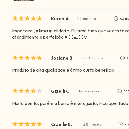
Karen A
há um ano
comp
Impecável, ótima qualidade. Eu amo tudo que vocês faz
atendimento e perfeição 🙌🏻🙏🏻☺️
Josiane B.
há 8 meses
c
Produto de alta qualidade e ótimo custo benefício.
Gizelli C.
há 8 meses
co
Muito bonita, porém a barra é muito justa. Fica apertada 
Cibelle R.
há 8 meses
co