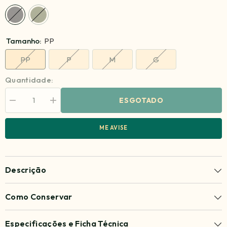
Tamanho:
PP
PP
P
M
G
Quantidade:
ESGOTADO
Diminuir
Aumentar
quantidade
quantidade
para
para
Calça
Calça
ME AVISE
Aruna
Aruna
Descrição
Como Conservar
Especificações e Ficha Técnica