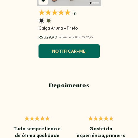
(8)
Calça Aruna
- Preto
R$ 329,90
ou em até
10
x
R$ 32,99
NOTIFICAR-ME
Depoimentos
Tudo sempre lindo e
Gostei da
de ótima qualidade
experiência,primeira