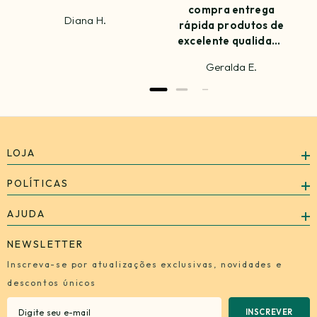
compra entrega
Diana H.
rápida produtos de
excelente qualidade
amei já estou
Geralda E.
ansiosa para
próxima compra
LOJA
POLÍTICAS
AJUDA
NEWSLETTER
Inscreva-se por atualizações exclusivas, novidades e
descontos únicos
INSCREVER