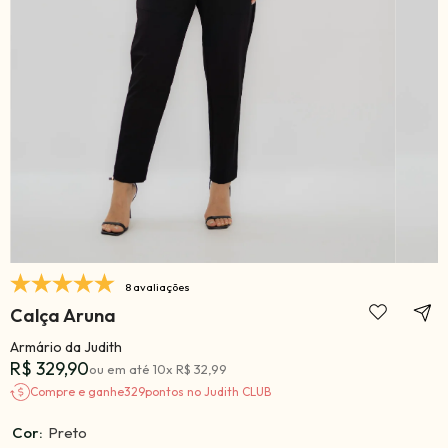
8 avaliações
Calça Aruna
Armário da Judith
R$ 329,90
ou em até
10
x
R$ 32,99
Compre e ganhe
329
pontos no Judith CLUB
Cor:
Preto