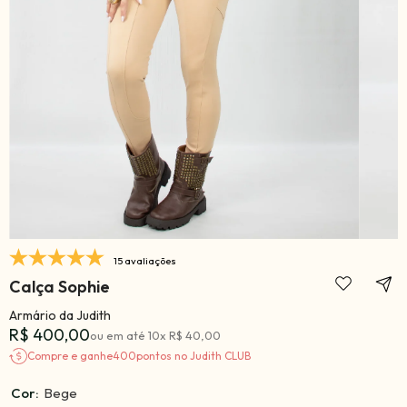
15 avaliações
Calça Sophie
Armário da Judith
R$ 400,00
ou em até
10
x
R$ 40,00
Compre e ganhe
400
pontos no Judith CLUB
Cor:
Bege