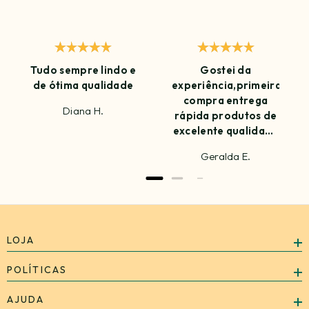
Tudo sempre lindo e
Gostei da
de ótima qualidade
experiência,primeira
compra entrega
Diana H.
rápida produtos de
excelente qualidade
amei já estou
Geralda E.
ansiosa para
próxima compra
LOJA
POLÍTICAS
AJUDA