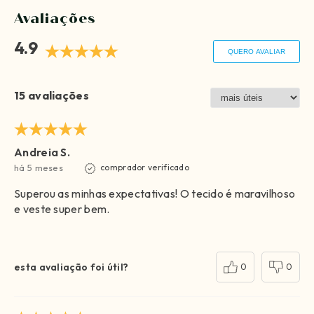
Avaliações
4.9
QUERO AVALIAR
15 avaliações
Andreia S.
há 5 meses
comprador verificado
Superou as minhas expectativas! O tecido é maravilhoso
e veste super bem.
esta avaliação foi útil?
0
0