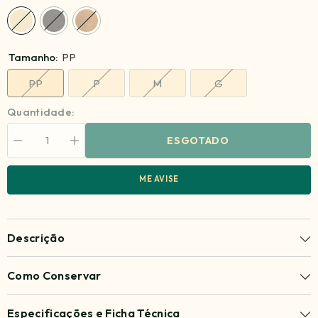
Tamanho:
PP
PP
P
M
G
Quantidade:
ESGOTADO
Diminuir
Aumentar
quantidade
quantidade
para
para
Calça
Calça
ME AVISE
Sophie
Sophie
Descrição
Como Conservar
Especificações e Ficha Técnica