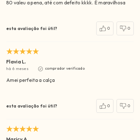
80 valeu a pena, até com defeito kkkk. É maravilhosa
esta avaliação foi útil?
0
0
Flavia L.
há 6 meses
comprador verificado
Amei perfeita a calça
esta avaliação foi útil?
0
0
Maricy A.