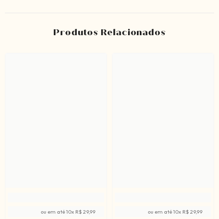
Produtos Relacionados
ou em até
10
x
R$ 29,99
ou em até
10
x
R$ 29,99