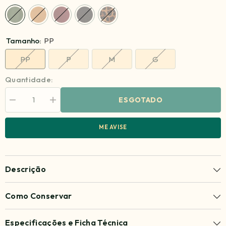
Tamanho:
PP
PP
P
M
G
Quantidade:
ESGOTADO
Diminuir
Aumentar
quantidade
quantidade
para
para
Calça
Calça
ME AVISE
Iolana
Iolana
Descrição
Como Conservar
Especificações e Ficha Técnica