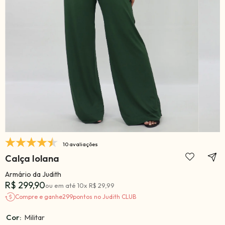
10 avaliações
Calça Iolana
Armário da Judith
R$ 299,90
ou em até
10
x
R$ 29,99
Compre e ganhe
299
pontos no Judith CLUB
Cor:
Militar