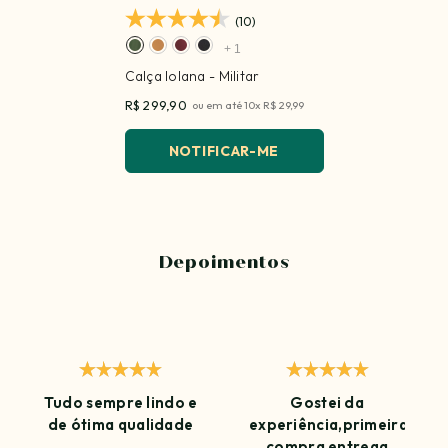
(10)
+
1
Calça Iolana
- Militar
R$ 299,90
ou em até
10
x
R$ 29,99
NOTIFICAR-ME
Depoimentos
Tudo sempre lindo e
Gostei da
de ótima qualidade
experiência,primeira
compra entrega