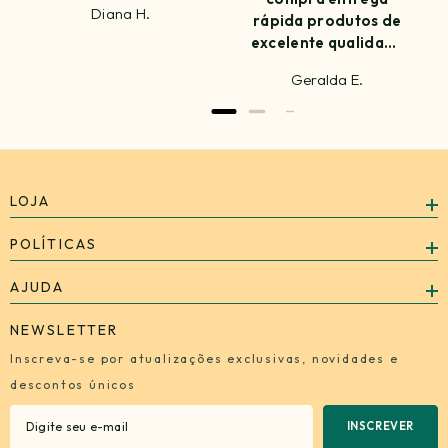
Diana H.
rápida produtos de
excelente qualidade
amei já estou
Geralda E.
ansiosa para
próxima compra
LOJA
POLÍTICAS
AJUDA
NEWSLETTER
Inscreva-se por atualizações exclusivas, novidades e
descontos únicos
INSCREVER