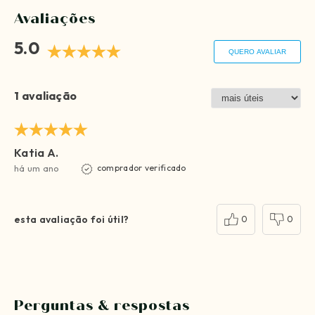
Avaliações
5.0
QUERO AVALIAR
1 avaliação
Katia A.
há um ano
comprador verificado
esta avaliação foi útil?
0
0
Perguntas & respostas