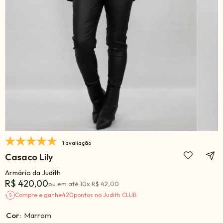
1 avaliação
Casaco Lily
Armário da Judith
R$ 420,00
ou em até
10
x
R$ 42,00
Compre e ganhe
420
pontos no Judith CLUB
Cor:
Marrom