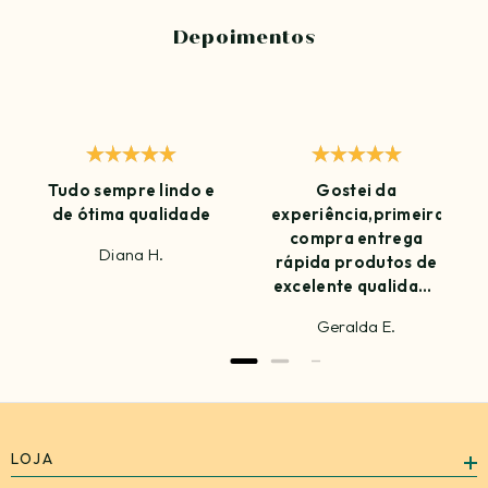
Depoimentos
Tudo sempre lindo e
Gostei da
de ótima qualidade
experiência,primeira
compra entrega
Diana H.
rápida produtos de
excelente qualidade
amei já estou
Geralda E.
ansiosa para
próxima compra
LOJA