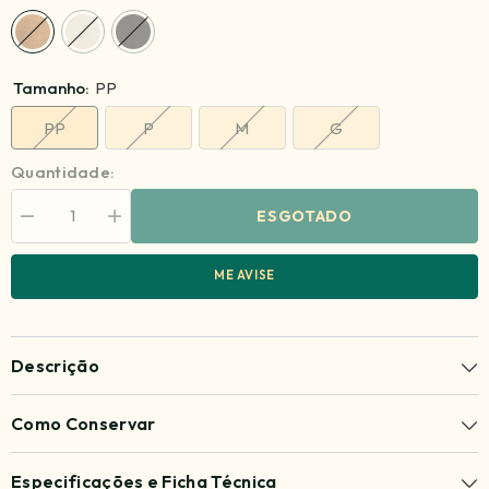
Tamanho:
PP
PP
P
M
G
Quantidade:
ESGOTADO
Diminuir
Aumentar
quantidade
quantidade
para
para
Casaco
Casaco
ME AVISE
Lily
Lily
Descrição
Como Conservar
Especificações e Ficha Técnica