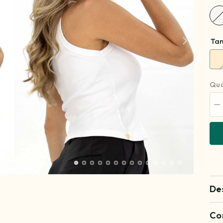
Ta
Qua
Di
qu
pa
R
G
De
Co