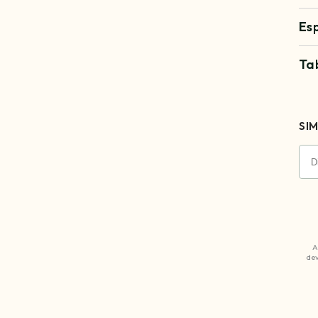
Es
Ta
SIM
A
dev