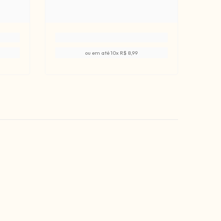
ou em até
10
x
R$ 8,99