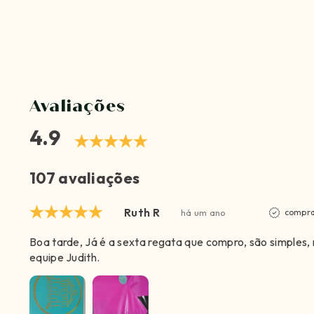
Avaliações
4.9
107 avaliações
Ruth R
há um ano
compra
Boa tarde, Já é a sexta regata que compro, são simple
equipe Judith.