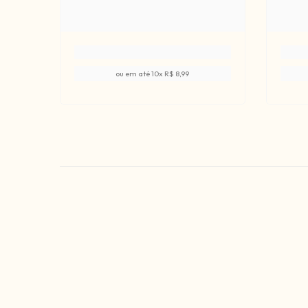
ou em até
10
x
R$ 8,99