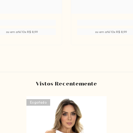
ou em até
10
x
R$ 8,99
ou em até
10
x
R$ 8,99
Vistos Recentemente
Esgotado