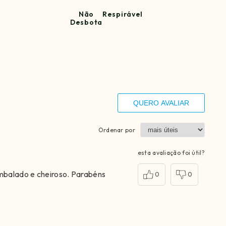
Não
Respirável
Desbota
QUERO AVALIAR
Ordenar por
esta avaliação foi útil?
mbalado e cheiroso. Parabéns
0
0